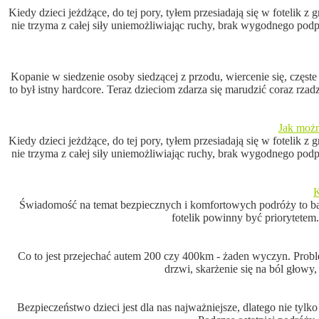
Kiedy dzieci jeżdżące, do tej pory, tyłem przesiadają się w fotelik
nie trzyma z całej siły uniemożliwiając ruchy, brak wygodnego podpa
Kopanie w siedzenie osoby siedzącej z przodu, wiercenie się, częst
to był istny hardcore. Teraz dzieciom zdarza się marudzić coraz rza
Jak możn
Kiedy dzieci jeżdżące, do tej pory, tyłem przesiadają się w fotelik
nie trzyma z całej siły uniemożliwiając ruchy, brak wygodnego podpa
K
Świadomość na temat bezpiecznych i komfortowych podróży to ba
fotelik powinny być priorytete
Co to jest przejechać autem 200 czy 400km - żaden wyczyn. Proble
drzwi, skarżenie się na ból głowy
Bezpieczeństwo dzieci jest dla nas najważniejsze, dlatego nie tyl