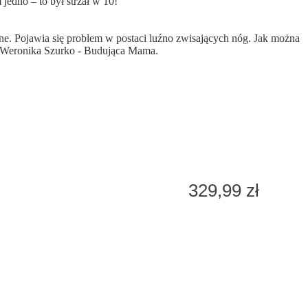
dno – to był strzał w 10!
ne. Pojawia się problem w postaci luźno zwisających nóg. Jak można
 Weronika Szurko - Budująca Mama.
329,99 zł