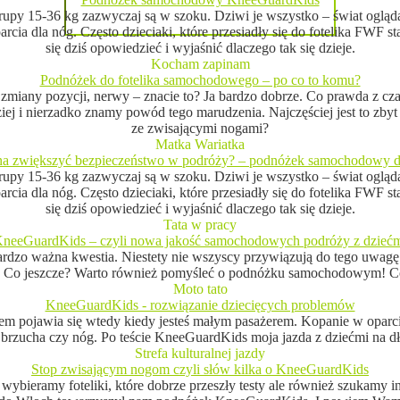
 z grupy 15-36 kg zazwyczaj są w szoku. Dziwi je wszystko – świat og
rcia dla nóg. Często dzieciaki, które przesiadły się do fotelika FWF s
się dziś opowiedzieć i wyjaśnić dlaczego tak się dzieje.
Kocham zapinam
Podnóżek do fotelika samochodowego – po co to komu?
e zmiany pozycji, nerwy – znacie to? Ja bardzo dobrze. Co prawda z cza
dziej i nierzadko znamy powód tego marudzenia. Najczęściej jest to zbyt
ze zwisającymi nogami?
Matka Wariatka
a zwiększyć bezpieczeństwo w podróży? – podnóżek samochodowy dl
 z grupy 15-36 kg zazwyczaj są w szoku. Dziwi je wszystko – świat og
rcia dla nóg. Często dzieciaki, które przesiadły się do fotelika FWF s
się dziś opowiedzieć i wyjaśnić dlaczego tak się dzieje.
Tata w pracy
neeGuardKids – czyli nowa jakość samochodowych podróży z dzieć
rdzo ważna kwestia. Niestety nie wszyscy przywiązują do tego uwag
m. Co jeszcze? Warto również pomyśleć o podnóżku samochodowym! Co
Moto tato
KneeGuardKids - rozwiązanie dziecięcych problemów
m pojawia się wtedy kiedy jesteś małym pasażerem. Kopanie w oparcie 
, brzucha czy nóg. Po teście KneeGuardKids moja jazda z dziećmi na d
Strefa kulturalnej jazdy
Stop zwisającym nogom czyli słów kilka o KneeGuardKids
ko wybieramy foteliki, które dobrze przeszły testy ale również szukam