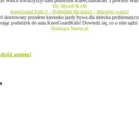
y do Włoch towarzyszył nam podnóżek KneeGuardKids .I powiem Wam je
My Myself & eM
KneeGuard Kids 3 – Podnóżek dla dzieci – dlaczego warto?
del skierowany przodem kierunku jazdy bywa dla dziecka problematycz
jąc podnóżek do auta KneeGuardKids! Dowiedz się, co o nim sądzi
Budująca Mama.pl
odróż autem!
s