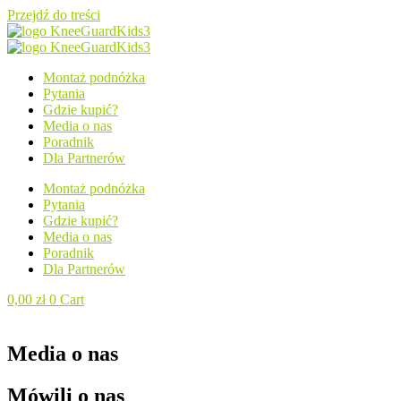
Przejdź do treści
Montaż podnóżka
Pytania
Gdzie kupić?
Media o nas
Poradnik
Dla Partnerów
Montaż podnóżka
Pytania
Gdzie kupić?
Media o nas
Poradnik
Dla Partnerów
0,00
zł
0
Cart
Media o nas
Mówili o nas