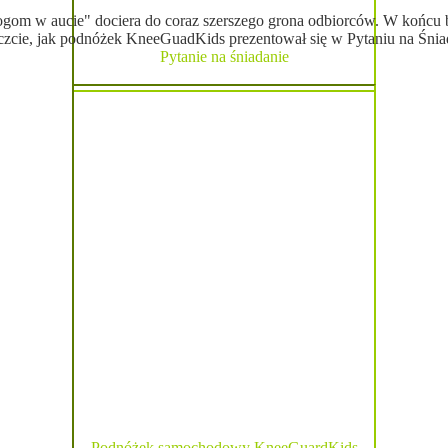
ogom w aucie" dociera do coraz szerszego grona odbiorców. W końcu b
zcie, jak podnóżek KneeGuadKids prezentował się w Pytaniu na Śnia
Pytanie na śniadanie
Podnóżek samochodowy KneeGuardKids