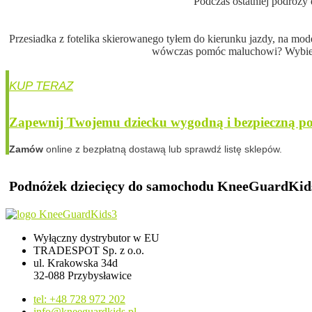
Podczas ostatniej podróż
Przesiadka z fotelika skierowanego tyłem do kierunku jazdy, na mo
wówczas pomóc maluchowi? Wybiera
Zapewnij Twojemu dziecku wygodną i bezpieczną p
Zamów
online z bezpłatną dostawą lub sprawdź listę sklepów.
Podnóżek dziecięcy do samochodu
KneeGuardKid
Wyłączny dystrybutor w EU
TRADESPOT Sp. z o.o.
ul. Krakowska 34d
32-088 Przybysławice
tel: +48 728 972 202
info@kneeguardkids.pl