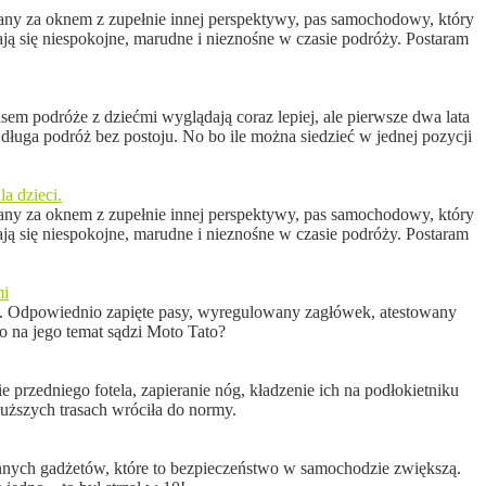
lądany za oknem z zupełnie innej perspektywy, pas samochodowy, który
tają się niespokojne, marudne i nieznośne w czasie podróży. Postaram
sem podróże z dziećmi wyglądają coraz lepiej, ale pierwsze dwa lata
 długa podróż bez postoju. No bo ile można siedzieć w jednej pozycji
a dzieci.
lądany za oknem z zupełnie innej perspektywy, pas samochodowy, który
tają się niespokojne, marudne i nieznośne w czasie podróży. Postaram
mi
ę. Odpowiednio zapięte pasy, wyregulowany zagłówek, atestowany
 na jego temat sądzi Moto Tato?
przedniego fotela, zapieranie nóg, kładzenie ich na podłokietniku
łuższych trasach wróciła do normy.
y innych gadżetów, które to bezpieczeństwo w samochodzie zwiększą.