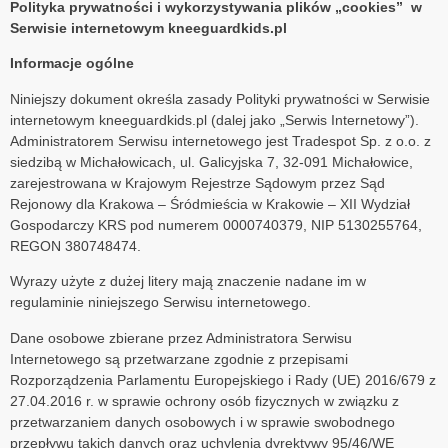
Polityka prywatności i wykorzystywania plików „cookies”
w
Serwisie internetowym kneeguardkids.pl
Informacje ogólne
Niniejszy dokument określa zasady Polityki prywatności w Serwisie
internetowym kneeguardkids.pl (dalej jako „Serwis Internetowy”).
Administratorem Serwisu internetowego jest Tradespot Sp. z o.o. z
siedzibą w Michałowicach, ul. Galicyjska 7, 32-091 Michałowice,
zarejestrowana w Krajowym Rejestrze Sądowym przez Sąd
Rejonowy dla Krakowa – Śródmieścia w Krakowie – XII Wydział
Gospodarczy KRS pod numerem 0000740379, NIP 5130255764,
REGON 380748474.
Wyrazy użyte z dużej litery mają znaczenie nadane im w
regulaminie niniejszego Serwisu internetowego.
Dane osobowe zbierane przez Administratora Serwisu
Internetowego są przetwarzane zgodnie z przepisami
Rozporządzenia Parlamentu Europejskiego i Rady (UE) 2016/679 z
27.04.2016 r. w sprawie ochrony osób fizycznych w związku z
przetwarzaniem danych osobowych i w sprawie swobodnego
przepływu takich danych oraz uchylenia dyrektywy 95/46/WE