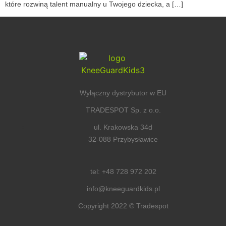
które rozwiną talent manualny u Twojego dziecka, a […]
Wyłączny dystrybutor w EU
TRADESPOT Sp. z o.o.
ul. Krakowska 34d
32-088 Przybysławice
tel: +48 728 972 202
info@kneeguardkids.pl
Copyright 2022 © Tradespot