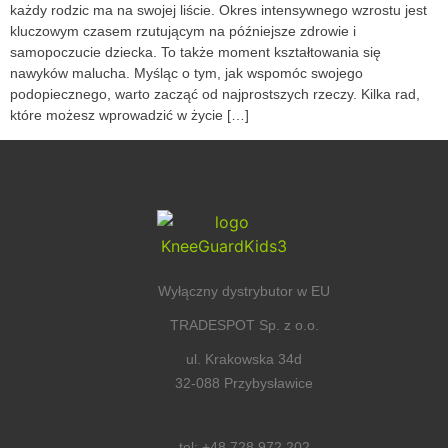
każdy rodzic ma na swojej liście. Okres intensywnego wzrostu jest
kluczowym czasem rzutującym na późniejsze zdrowie i
samopoczucie dziecka. To także moment kształtowania się
nawyków malucha. Myśląc o tym, jak wspomóc swojego
podopiecznego, warto zacząć od najprostszych rzeczy. Kilka rad,
które możesz wprowadzić w życie […]
Wyłączny dystrybutor w EU
TRADESPOT Sp. z o.o.
ul. Krakowska 34d
32-088 Przybysławice
tel: +48 728 972 202