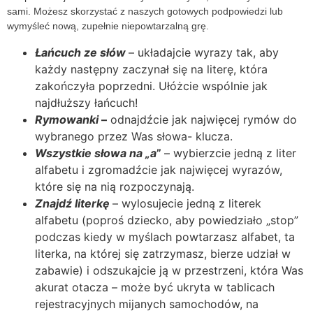
sami. Możesz skorzystać z naszych gotowych podpowiedzi lub
wymyśleć nową, zupełnie niepowtarzalną grę.
Łańcuch ze słów
– układajcie wyrazy tak, aby
każdy następny zaczynał się na literę, która
zakończyła poprzedni. Ułóżcie wspólnie jak
najdłuższy łańcuch!
Rymowanki
–
odnajdźcie jak najwięcej rymów do
wybranego przez Was słowa- klucza.
Wszystkie słowa na „a
”
– wybierzcie jedną z liter
alfabetu i zgromadźcie jak najwięcej wyrazów,
które się na nią rozpoczynają.
Znajdź literkę
– wylosujecie jedną z literek
alfabetu (poproś dziecko, aby powiedziało „stop”
podczas kiedy w myślach powtarzasz alfabet, ta
literka, na której się zatrzymasz, bierze udział w
zabawie) i odszukajcie ją w przestrzeni, która Was
akurat otacza – może być ukryta w tablicach
rejestracyjnych mijanych samochodów, na