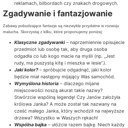
reklamach, bilbordach czy znakach drogowych.
Zgadywanie i fantazjowanie
Zabawy pobudzające fantazje są niezwykle przydatne w rozwoju
malucha. Skorzystaj z kilku, które proponujemy poniżej:
Klasyczne zgadywanki
– naprzemiennie opisujecie
przedmiot lub osobę tak, aby druga osoba
odgadła co lub kogo macie na myśli (np. „Jest
rudy, ma puszystą kitę i mieszka w lesie”.).
Jaki kolor?
–
spróbujcie odgadnąć, jaki kolor
będzie miał następny mijający Was samochód.
Wymyślona historia
– dlaczego mijane
miejscowości noszą akurat takie nazwy?
Stwórzcie wspólną legendę! Czy Janów założyła
królowa Janka? A może został tak nazwany na
cześć małego Janka, który wchodził na najwyższe
drzewa? Wszystko w Waszych rękach!
Wspólna bajka
– ułóżcie razem bajkę. Niech każdy