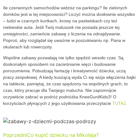
Ile czerwonych samochodów widzisz na parkingu? Ile zielonych
domków jest w tej miejscowości? Liczyć można dosłownie wszystko
– ludzi w czarnych kurtkach, krowy na pastwiskach czy też
niebieskie auta. Jeśli Twój maluszek nie posiada jeszcze tej
umiejętności, zamieńcie zabawę z liczenia na odnajdywanie.
Poproś, aby rozglądał się uważnie w poszukiwaniu np. Pana w
okularach lub rowerzysty.
Wspólne zabawy pozwalają nie tylko spędzić wesoło czas. Są
doskonałym sposobem na zacieśnianie więzi i budowanie
porozumienia. Pobudzają fantazję i kreatywność dziecka, uczą
pracy zespołowej. A kiedy kuszącą wyda Ci się wizja włączenia bajki
na tablecie, pamiętaj, że czas spędzony na wspólnych grach, to
czas, który pracuje dla Twojego malucha. Nie zapomnijcie
oczywiście zabrać w podróż podnóżka KneeGurdKids3! O
korzyściach płynących z jego użytkowania przeczytacie
TUTAJ
.
Poprzedni
Co kupić dziecku na Mikołaja?